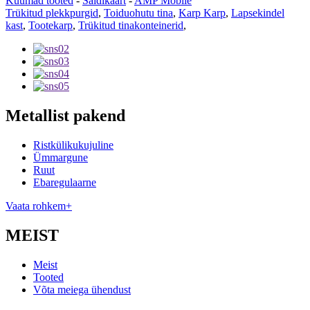
Kuumad tooted
-
Saidikaart
-
AMP Mobile
Trükitud plekkpurgid
,
Toiduohutu tina
,
Karp Karp
,
Lapsekindel
kast
,
Tootekarp
,
Trükitud tinakonteinerid
,
Metallist pakend
Ristkülikukujuline
Ümmargune
Ruut
Ebaregulaarne
Vaata rohkem+
MEIST
Meist
Tooted
Võta meiega ühendust