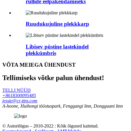
rullide eelpakendamiseks
Ruudukujuline plekkkarp
Libisev püstine lastekindel
plekkümbris
VÕTA MEIEGA ÜHENDUST
Tellimiseks võtke palun ühendust!
TELLI NÜÜD
+8618300095485
jessie@cr-tins.com
A-hoone, Huihongi tööstuspark, Fenggangi linn, Dongguani linn
© Autoriõigus – 2010-2022 : Kõik õigused kaitstud.