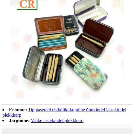
Eelmine:
Tipptasemel ristkülikukujuline õhukindel lastekindel
plekkkarp
Järgmine:
Väike lastekindel plekkkarp