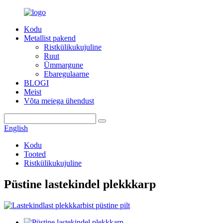
Kodu
Metallist pakend
Ristkülikukujuline
Ruut
Ümmargune
Ebaregulaarne
BLOGI
Meist
Võta meiega ühendust
English
Kodu
Tooted
Ristkülikukujuline
Püstine lastekindel plekkkarp