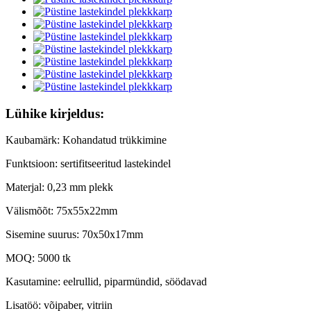
Lühike kirjeldus:
Kaubamärk: Kohandatud trükkimine
Funktsioon: sertifitseeritud lastekindel
Materjal: 0,23 mm plekk
Välismõõt: 75x55x22mm
Sisemine suurus: 70x50x17mm
MOQ: 5000 tk
Kasutamine: eelrullid, piparmündid, söödavad
Lisatöö: võipaber, vitriin