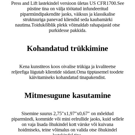
Press and Lift lastekindel versioon ületas US CFR1700.See
püstine tina on välja töötatud infundeeritud
piparmündipakendite jaoks, väiksus ja klassikalise
struktuuriga panevad kliendid seda kaubamärki
nautima.Toidukõlblik plekk võimaldab rahapajasid otse
purkidesse pakkida.
Kohandatud trükkimine
Kena kunstiteos koos oivalise trükiga ja kvaliteetse
reljeefiga liigutab klientide südant.Oma tipptasemel toodete
käivitamiseks kohandatud tinapakendist.
Mitmesugune kasutamine
Sisemine suurus 2,75"x1,97"x0,67" on mõeldud
piparmündi, kommide või mini eelrullide jaoks, kuid sellele
on vaja lisada õhukindel kott värske või kuivana
hoidmiseks, teine ​​​​võimalus on valida otse õhukindel