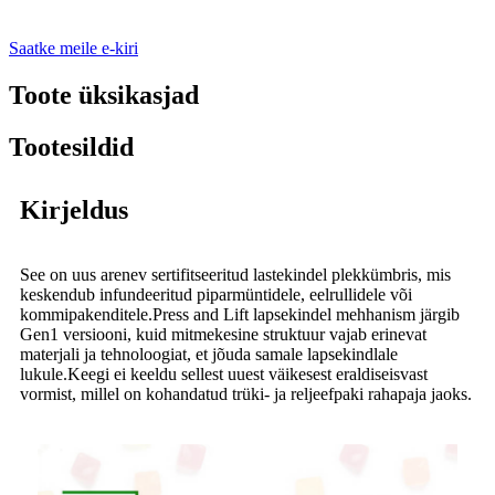
Saatke meile e-kiri
Toote üksikasjad
Tootesildid
Kirjeldus
See on uus arenev sertifitseeritud lastekindel plekkümbris, mis
keskendub infundeeritud piparmüntidele, eelrullidele või
kommipakenditele.Press and Lift lapsekindel mehhanism järgib
Gen1 versiooni, kuid mitmekesine struktuur vajab erinevat
materjali ja tehnoloogiat, et jõuda samale lapsekindlale
lukule.Keegi ei keeldu sellest uuest väikesest eraldiseisvast
vormist, millel on kohandatud trüki- ja reljeefpaki rahapaja jaoks.