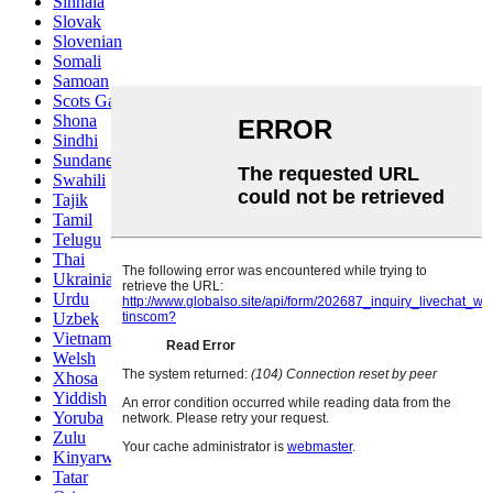
Sinhala
Slovak
Slovenian
Somali
Samoan
Scots Gaelic
Shona
Sindhi
Sundanese
Swahili
Tajik
Tamil
Telugu
Thai
Ukrainian
Urdu
Uzbek
Vietnamese
Welsh
Xhosa
Yiddish
Yoruba
Zulu
Kinyarwanda
Tatar